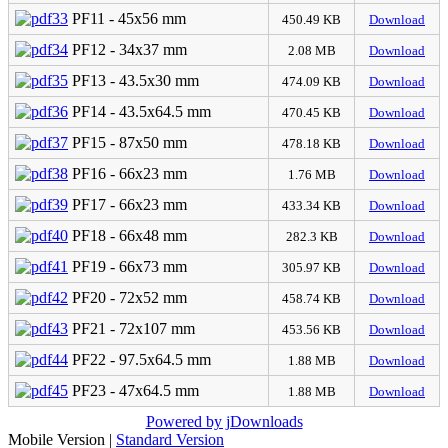
PF11 - 45x56 mm
450.49 KB
Download
PF12 - 34x37 mm
2.08 MB
Download
PF13 - 43.5x30 mm
474.09 KB
Download
PF14 - 43.5x64.5 mm
470.45 KB
Download
PF15 - 87x50 mm
478.18 KB
Download
PF16 - 66x23 mm
1.76 MB
Download
PF17 - 66x23 mm
433.34 KB
Download
PF18 - 66x48 mm
282.3 KB
Download
PF19 - 66x73 mm
305.97 KB
Download
PF20 - 72x52 mm
458.74 KB
Download
PF21 - 72x107 mm
453.56 KB
Download
PF22 - 97.5x64.5 mm
1.88 MB
Download
PF23 - 47x64.5 mm
1.88 MB
Download
Powered by jDownloads
Mobile Version
|
Standard Version