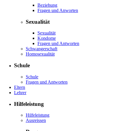
Beziehung
Fragen und Anworten
Sexualität
Sexualität
Kondome
Fragen und Antworten
Schwangerschaft
Homosexualität
Schule
Schule
Fragen und Antworten
Eltern
Lehrer
Hilfeleistung
Hilfeleistung
Ausreissen