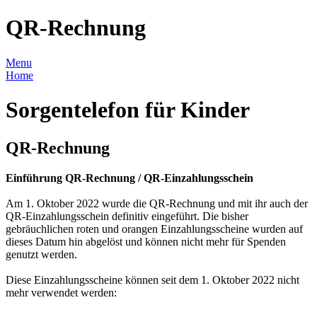
QR-Rechnung
Menu
Home
Sorgentelefon für Kinder
QR-Rechnung
Einführung QR-Rechnung / QR-Einzahlungsschein
Am 1. Oktober 2022 wurde die QR-Rechnung und mit ihr auch der
QR-Einzahlungsschein definitiv eingeführt. Die bisher
gebräuchlichen roten und orangen Einzahlungsscheine wurden auf
dieses Datum hin abgelöst und können nicht mehr für Spenden
genutzt werden.
Diese Einzahlungsscheine können seit dem 1. Oktober 2022 nicht
mehr verwendet werden: