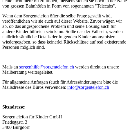
heute nicht mehr oft zu finden, meistens stehen sie noch in der Nähe
von grossen Bahnhöfen in Form von sogenannten "Telecabs".
Wenn dem Sorgentelefon öfter die selbe Frage gestellt wird,
veröffentlichen wir sie auch auf dieser Website. Zuvor wägen wir
ab, ob das angesprochene Problem und seine Lösung auch für
andere Kinder hilfreich sein kann. Sollte das der Fall sein, werden
natürlich sämtliche Details der fragenden Kinder anonymisiert
wiedergegeben, so dass keinerlei Rückschlüsse auf real existierende
Personen möglich sind.
Mails an
sorgenhilfe​
@
​sorgentelefon.ch
werden direkt an unsere
Mailberatung weitergeleitet.
Für allgemeine Anfragen (auch für Adressänderungen) bitte die
Mailadresse des Büros verwenden:
info​
@
​sorgentelefon.ch
Sitzadresse:
Sorgentelefon für Kinder GmbH
Friedeggstr. 3
3400 Burgdorf