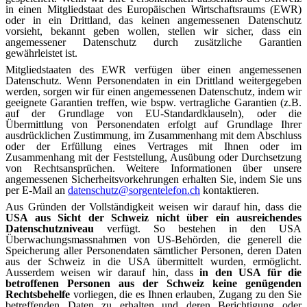
in einen Mitgliedstaat des Europäischen Wirtschaftsraums (EWR)
oder in ein Drittland, das keinen angemessenen Datenschutz
vorsieht, bekannt geben wollen, stellen wir sicher, dass ein
angemessener Datenschutz durch zusätzliche Garantien
gewährleistet ist.
Mitgliedstaaten des EWR verfügen über einen angemessenen
Datenschutz. Wenn Personendaten in ein Drittland weitergegeben
werden, sorgen wir für einen angemessenen Datenschutz, indem wir
geeignete Garantien treffen, wie bspw. vertragliche Garantien (z.B.
auf der Grundlage von EU-Standardklauseln), oder die
Übermittlung von Personendaten erfolgt auf Grundlage Ihrer
ausdrücklichen Zustimmung, im Zusammenhang mit dem Abschluss
oder der Erfüllung eines Vertrages mit Ihnen oder im
Zusammenhang mit der Feststellung, Ausübung oder Durchsetzung
von Rechtsansprüchen. Weitere Informationen über unsere
angemessenen Sicherheitsvorkehrungen erhalten Sie, indem Sie uns
per E-Mail an
datenschutz​
@
​sorgentelefon.ch
kontaktieren.
Aus Gründen der Vollständigkeit weisen wir darauf hin, dass die
USA aus Sicht der Schweiz nicht über ein ausreichendes
Datenschutzniveau
verfügt. So bestehen in den USA
Überwachungsmassnahmen von US-Behörden, die generell die
Speicherung aller Personendaten sämtlicher Personen, deren Daten
aus der Schweiz in die USA übermittelt wurden, ermöglicht.
Ausserdem weisen wir darauf hin, dass
in den USA für die
betroffenen Personen aus der Schweiz keine genügenden
Rechtsbehelfe
vorliegen, die es Ihnen erlauben, Zugang zu den Sie
betreffenden Daten zu erhalten und deren Berichtigung oder