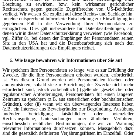
Löschung zu erwirken, bzw. kein wirksamer gerichtlicher
Rechtsschutz gegen generelle Zugriffsrechte von US-Behörden
vorliegt. Wir weisen Sie explizit auf diese Rechts- und Sachlage hin,
um eine entsprechend informierte Entscheidung zur Einwilligung im
gegebenen Fall in die Verwendung Ihrer Personendaten zu
ermöglichen. Dies gilt insbesondere für Datenbearbeitungen, auf
denen wir in dieser Datenschutzerklärung verweisen (wie Facebook,
vgl. Ziffer 8), bei denen der Empfänger der Personendaten seinen
Sitz in den USA hat und die Datenbearbeitung sich nach den
Datenschutzerklärungen des Empfängers richtet.
Wie lange bewahren wir Informationen über Sie auf
Wir speichern Ihre Personendaten so lange, wie es zur Erfüllung der
Zwecke, für die Ihre Personendaten erhoben wurden, erforderlich
ist. Aus diesem Grund werden wir Personendaten löschen oder
anonymisieren, sobald sie zur Erreichung der Zwecke nicht mehr
erforderlich sind, jedoch vorbehaltlich (i) geltender gesetzlicher oder
regulatorischer Anforderungen, Personendaten für einen längeren
Zeitraum zu speichern (z.B. aus steuerlichen oder buchhalterischen
Gründen), oder (ii) wenn wir ein überwiegendes Interesse haben
(z.B. ein Interesse aus Beweisgründen zur Begründung, Ausübung
und/oder Verteidigung tatsächlicher oder potenzieller
Rechtsansprüche, Untersuchungen oder ähnlicher Verfahren,
einschliesslich rechtlicher Bestimmungen, die wir zur Wahrung
relevanter Informationen durchsetzen können. Massgeblich dazu
sind die gesetzlich definierten Verjährungsfristen im Einzelfall. Oder