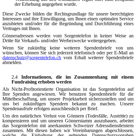
der Erhebung angegeben wurde.
Diese Zwecke bilden die Rechtsgrundlage für unsere berechtigten
Interessen und ihre Einwilligung, um Ihnen einen optimalen Service
anzubieten und/oder für die Begründung und Durchführung eines
Vertrages mit Ihnen.
Gönneradressen werden vom Sorgentelefon in keiner Weise an
Dritte für Verkaufs- und/oder Werbezwecke weitergegeben.
Wenn Sie zukünftig keine weiteren Spendenbriefe von uns
wünschen, können Sie sich jederzeit telefonisch oder per E-Mail an
datenschutz​
@
​sorgentelefon.ch
vom Erhalt weiterer Spendenbriefe
abmelden.
2.4
Informationen, die im Zusammenhang mit einem
Fundraising erhoben werden
Als Nicht-Profitorientierte Organisation ist das Sorgentelefon auf
Ihre Spenden angewiesen. Wir benutzen Spendenbriefe für die
Mittelbeschaffung, um unsere Projektarbeit sicherzustellen und um
uns bei zukünftigen Spendern bekannt zu machen. Unsere
Spendenaufrufe erfolgen ausschliesslich per Brief.
Um den natürlichen Verlust von Gönnern (Todesfälle, Austritte) zu
kompensieren und um unseren Gönnerstamm auszubauen, arbeitet
das Sorgentelefon mit anerkannten Schweizer Adressdienstleistern
zusammen. Mit diesen haben wir Vereinbarungen abgeschlossen,
welche die Einhaltung der geltenden Datenschutzvorgaben