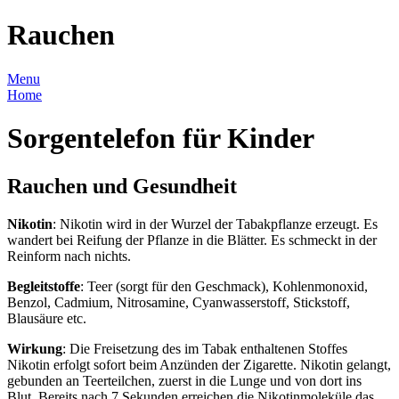
Rauchen
Menu
Home
Sorgentelefon für Kinder
Rauchen und Gesundheit
Nikotin
: Nikotin wird in der Wurzel der Tabakpflanze erzeugt. Es
wandert bei Reifung der Pflanze in die Blätter. Es schmeckt in der
Reinform nach nichts.
Begleitstoffe
: Teer (sorgt für den Geschmack), Kohlenmonoxid,
Benzol, Cadmium, Nitrosamine, Cyanwasserstoff, Stickstoff,
Blausäure etc.
Wirkung
: Die Freisetzung des im Tabak enthaltenen Stoffes
Nikotin erfolgt sofort beim Anzünden der Zigarette. Nikotin gelangt,
gebunden an Teerteilchen, zuerst in die Lunge und von dort ins
Blut. Bereits nach 7 Sekunden erreichen die Nikotinmoleküle das